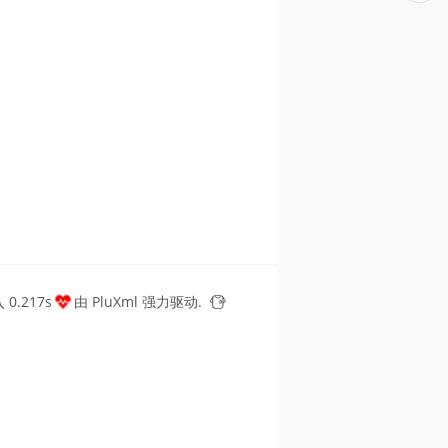
0.217s
由
PluXml
强力驱动.