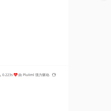
0.223s
由
PluXml
强力驱动.