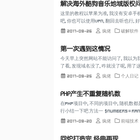
解决海外酷狗音乐地域版权
这里的教程以苹果为准, 我没有安卓手机,
吧, 你也可以使用vpn, 翻回去听也行, 好
2017-09-26
疯佬
破解软件
第一次遇到这情况
今天早上突然网站不能访问了, 我以为我
了看, 发现域名没了, 咋就没了呢, 用了
2017-09-25
疯佬
个人日记
PHP产生不重复随机数
在PHP项目中, 不同的项目中, 随机数
行小结一下吧 方法一 $numbers = rang
2017-09-20
疯佬
前端技术
回炉打造完,经典再现