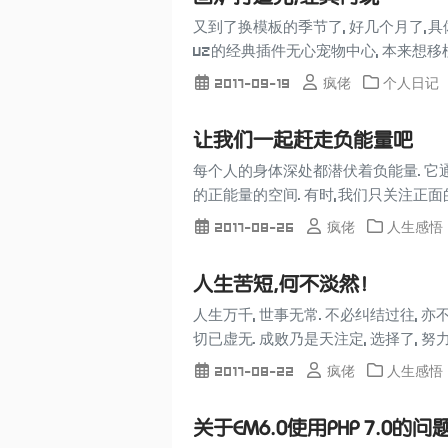
又到了换模板的季节了, 好几个月了,具体
uz的经典插件无心宠物中心, 本来想移植
2017-09-19
疯佬
个人日记
让我们一起赶走负能量吧
每个人的身体深处都潜伏着负能量. 它
的正能量的空间. 有时,我们只关注正面
2017-08-26
疯佬
人生感悟
人生苦短,何不淡然！
人生万千, 世事无常. 不必纠结过往, 亦
切已虚无. 成败乃是天注定, 选择了, 努力
2017-08-22
疯佬
人生感悟
关于EM6.0使用PHP 7.0的问