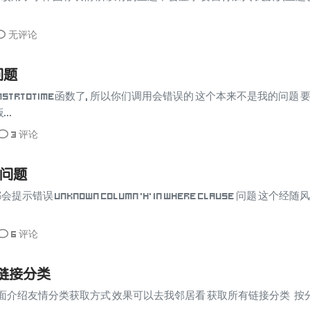
无评论
问题
mStrtotime函数了, 所以你们调用会错误的 这个本来不是我的问题 
..
3 评论
现问题
 unknown column 'h' in where clause 问题 这
6 评论
情链接分类
下面介绍友情分类获取方式 效果可以去我邻居看 获取所有链接分类 按分类