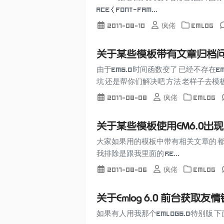
ace { font-fam...
2017-08-10
疯佬
Emlog
关于某些模板带有文章归档
由于EM6.0时间函数变了 已经不存在e
坑 还是帮你们解决吧 方法 老样子去模板.
2017-08-08
疯佬
Emlog
关于某些模板使用EM6.0出
大家如果用的模板中带有相关文章的 都会提示错误
我排除是跟我里面的 Re...
2017-08-06
疯佬
Emlog
关于Emlog 6.0 前台获取友
如果有人用我那个Emlog6.0特别版 