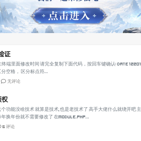
验证
端里面修改时间 请完全复制下面代码，按回车键确认: date 12201410
空格， 区分标点符...
无评论
版权
这个功能没啥技术 就算是技术,也是老技术了 高手大佬什么就绕开吧 
年份就不需要修改了 在module.php...
6 评论