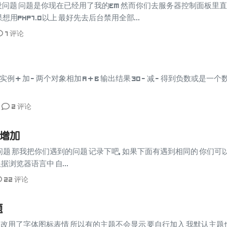
没问题 问题是你现在已经用了我的EM 然而你们去服务器控制面板里直接
想用PHP7.0以上 最好先去后台禁用全部...
7 评论
例 + 加 - 两个对象相加 a + b 输出结果 30 - 减 - 得到负数或是
2 评论
续增加
题 那我把你们遇到的问题 记录下吧, 如果下面有遇到相同的 你们可
浏览器语言中 自...
22 评论
题
 改用了字体图标表情 所以有的主题不会显示 要自行加入 我默认主题也忘