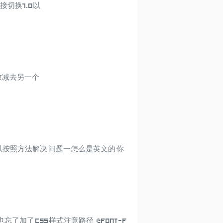
切换7.0以
一个数减去另一个
以按照方法解决 问题一怎么是英文的 你
了加了 CSS样式注意路径 @font-f