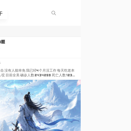
于
8题
看
好
击 没有人能幸免 我已经4个月没工作 每天吃老本
哎 目前全美 确诊人数 2434259 死亡人数 1239
48281 我所在区 394798 从这些数据看来，大家
业美容业等行业