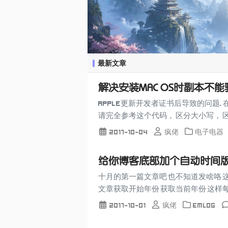
最新文章
解决安装MAC OS时副本不能
Apple更新开发者证书后导致的问题. 在终
请完全参考这个代码， 区分大小写， 区分
2017-10-04
疯佬
电子电器
给你博客底部加个自动时间
十月的第一篇文章吧 也不知道发啥咯 
文章获取开始年份 获取当前年份 这样每年换
2017-10-01
疯佬
Emlog