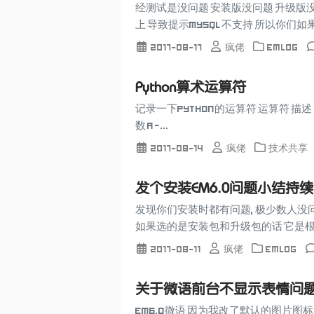
经测试是没问题 安装版没问题 升级版
上 导致提示mysql不支持 所以你们如果
2017-08-17
疯佬
Emlog
Python算术运算符
记录一下Python的运算符 运算符 描述 实
数 a -...
2017-08-14
疯佬
技术共享
发个安装EM6.0问题小结持
发现你们安装时都有问题, 极少数人没问
如果选的是安装包和升级包的话 它是根据
2017-08-11
疯佬
Emlog
关于微语前台不显示表情问
Em6.0微语 因为我改了默认的图片图标