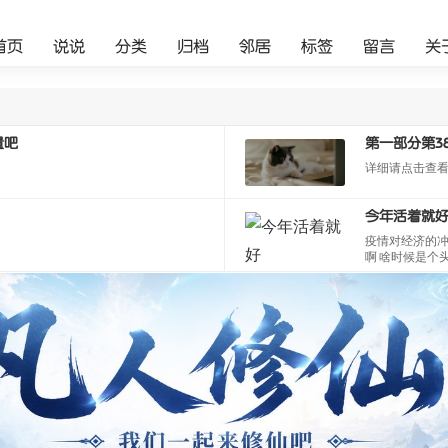
首页
说说
分类
归档
邻居
标签
留言
关
量吧
第一部分第3
详细请点击查
今年活着就
疫情对经济的冲
啊 啥时候是个头 
02 自愈人数 7
都麻木了 餐饮