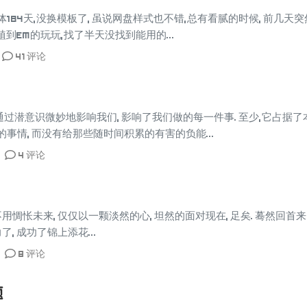
184天,没换模板了, 虽说网盘样式也不错,总有看腻的时候, 前几天突然
到EM的玩玩,找了半天没找到能用的...
41 评论
通过潜意识微妙地影响我们, 影响了我们做的每一件事. 至少,它占据
的事情, 而没有给那些随时间积累的有害的负能...
4 评论
不用惆怅未来, 仅仅以一颗淡然的心, 坦然的面对现在, 足矣. 蓦然回首来
了, 成功了锦上添花...
8 评论
题