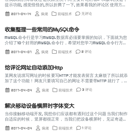
提示功能, 感觉怪怪的,所以折腾了一下, 效果看我的评论区 使用方法
使用比较绿色的做法, 提示工具的样式使用CSS自定义, jQ...
无评论
2017-04-14
疯佬
前端技术
收集整理一些常用的MySQL命令
MySQL命令行是学习MySQL数据库必须要掌握的知识，下面就为您
介绍了10个好用的MySQL命令行，希望对您学习MySQL命令行方面
能有所帮助。 1、显示数据表的结构： mysql...
2 评论
2017-04-07
疯佬
前端技术
给评论网址自动添加Http
某网友说填写网址的时候 要写http才能发表留言 太麻烦了所以就添
加了这个功能！ 网友只要填写自己的网址 不需要带http 就行了，它
会自动添加的！！ 添加Js function c...
3 评论
2017-04-04
疯佬
前端技术
解决移动设备横屏时字体变大
当你接触移动端开发, 我想你们应该都有遇到过这个问题 当我们制作
自适应的时候， 竖屏都很正常， 当我们把设备横屏时， 见证奇迹的
发生了， 我有的字体变大了！ 然后各种字体设计无效！ 很明显当手
1 评论
2017-04-04
疯佬
前端技术
机由竖屏...