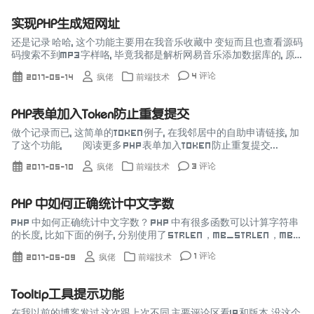
实现PHP生成短网址
还是记录 哈哈, 这个功能主要用在我音乐收藏中 变短而且也查看源码
码搜索不到mp3字样咯, 毕竟我都是解析网易音乐添加数据库的, 原
理 短网址的实现原理就是有一个数据表会配置文件将短网址和实际
4 评论
2017-05-14
疯佬
前端技术
网址...
PHP表单加入Token防止重复提交
做个记录而已, 这简单的Token例子, 在我邻居中的自助申请链接, 加
了这个功能, 阅读更多 PHP表单加入Token防止重复提交...
3 评论
2017-05-10
疯佬
前端技术
PHP 中如何正确统计中文字数
PHP 中如何正确统计中文字数？ PHP 中有很多函数可以计算字符串
的长度, 比如下面的例子, 分别使用了 strlen，mb_strlen，mb_
strwidth 这个三个函数去测试统计字符串的长...
1 评论
2017-05-09
疯佬
前端技术
Tooltip工具提示功能
在我以前的博客发过 这次跟上次不同 主要评论区看IP和版本,没这个