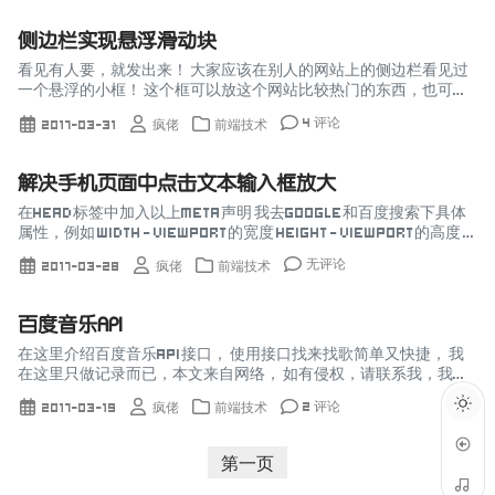
侧边栏实现悬浮滑动块
看见有人要，就发出来！ 大家应该在别人的网站上的侧边栏看见过
一个悬浮的小框！ 这个框可以放这个网站比较热门的东西，也可以
放赞助商广告提升点击率。 我觉得这个功能是非常实用的。 把这代
4 评论
2017-03-31
疯佬
前端技术
码和使用方法分享出...
解决手机页面中点击文本输入框放大
在head标签中加入以上meta声明 我去Google和百度搜索下具体
属性，例如 width - viewport的宽度 height - viewport的高度 in
itial-scale -...
无评论
2017-03-28
疯佬
前端技术
百度音乐API
在这里介绍百度音乐API接口， 使用接口找来找歌简单又快捷， 我
在这里只做记录而已，本文来自网络， 如有侵权，请联系我，我删
除， 好了废话不多说，请看下面记录 例如 http://ting...
2 评论
2017-03-19
疯佬
前端技术
第一页