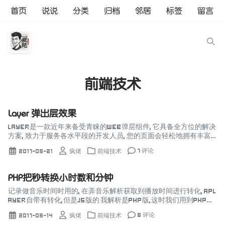
首页
说说
分类
归档
邻居
标签
留言
前端技术
Layer 弹出层效果
Layer是一款近年来备受青睐的web弹层组件, 它具备全方位的解决
方案, 致力于服务各水平段的开发人员, 您的页面会轻松地拥有丰富
友好的操作体验, 只依赖于jQuery提供了多种的弹出层选择, 对i...
7 评论
2017-05-21
疯佬
前端技术
PHP把秒转换小时数和分钟
记录做音乐时间时用的, 在弄音乐解析获取到播放时间进行转化, Apl
ayer自带有转化,但是JS版的 我解析是PHP版,这时我们用到PHP版
的 代码 function secsToS...
6 评论
2017-05-14
疯佬
前端技术